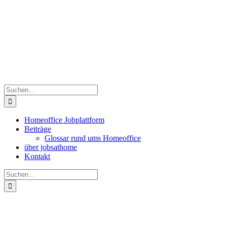
Zum
Facebook
Twitter
LinkedIn
Xing
Inhalt
springen
Suche
nach:
Homeoffice Jobplattform
Beiträge
Glossar rund ums Homeoffice
über jobsathome
Kontakt
Suche
nach: