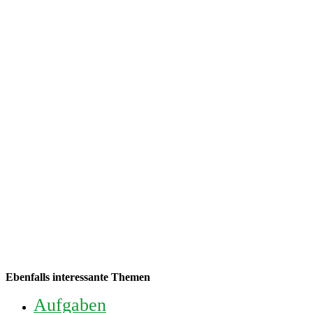
Keine Artikel verpassen!
Anmelden und sofort eine E-mail bekommen, sobald ein neuer
Artikel erscheint.
E-Mail
E-Mail
Senden
Ich habe die
Datenschutzerklärung
gelesen und bin mit
dieser einverstanden.
Ebenfalls interessante Themen
Aufgaben