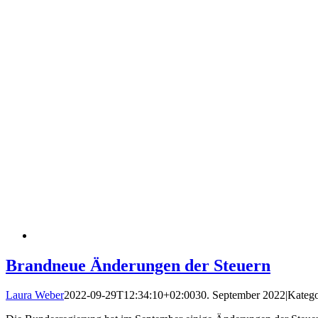
Brandneue Änderungen der Steuern
Laura Weber
2022-09-29T12:34:10+02:00
30. September 2022
|
Katego