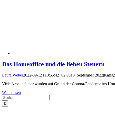
Das Homeoffice und die lieben Steuern
Laura Weber
2022-09-12T10:55:42+02:00
13. September 2022
|
Katego
Viele Arbeitnehmer wurden auf Grund der Corona-Pandemie ins Homeof
Weiterlesen
Suche
nach: