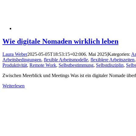
Wie digitale Nomaden wirklich leben
Laura Weber
2025-05-05T18:53:15+02:00
6. Mai 2025
|
Kategorien:
Ar
Arbeitsbedingungen
,
flexible Arbeitsmodelle
,
flexiblere Arbeitszeiten
Produktivität
,
Remote Work
,
Selbstbestimmung
,
Selbstdisziplin
,
Selbs
Zwischen Meerblick und Meetings Was ist ein digitaler Nomade überh
Weiterlesen