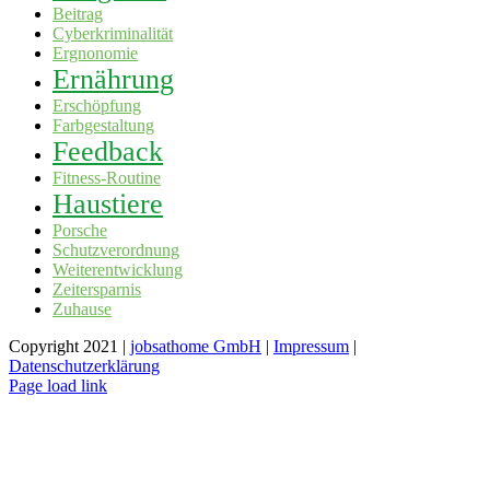
Beitrag
Cyberkriminalität
Ergnonomie
Ernährung
Erschöpfung
Farbgestaltung
Feedback
Fitness-Routine
Haustiere
Porsche
Schutzverordnung
Weiterentwicklung
Zeitersparnis
Zuhause
Copyright 2021 |
jobsathome GmbH
|
Impressum
|
Datenschutzerklärung
Facebook
Twitter
LinkedIn
Xing
Page load link
Close this module