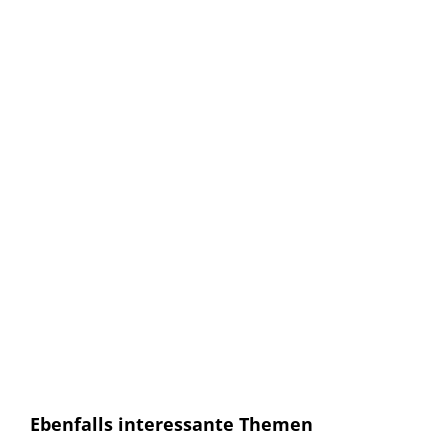
Keine Artikel verpassen!
Anmelden und sofort eine E-mail bekommen, sobald ein
neuer Artikel erscheint.
E-Mail
E-
Mail
Senden
Ich habe die
Datenschutzerklärung
gelesen und
bin mit dieser einverstanden.
Ebenfalls interessante Themen