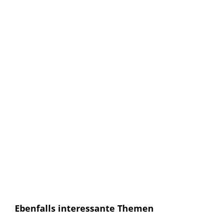
Keine Artikel verpassen!
Anmelden und sofort eine E-mail bekommen, sobald ein
neuer Artikel erscheint.
E-Mail
E-
Mail
Senden
Ich habe die
Datenschutzerklärung
gelesen und
bin mit dieser einverstanden.
Ebenfalls interessante Themen