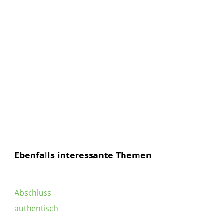
E-Mail
E-
Mail
Senden
Ich habe die
Datenschutzerklärung
gelesen und
bin mit dieser einverstanden.
Ebenfalls interessante Themen
Abschluss
authentisch