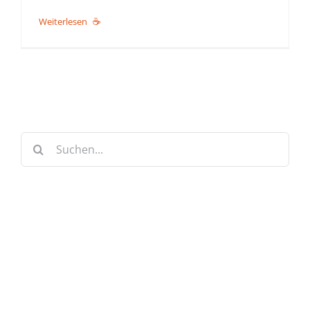
Weiterlesen
Suche
nach:
Keine Artikel verpassen!
Anmelden und sofort eine E-mail bekommen, sobald ein
neuer Artikel erscheint.