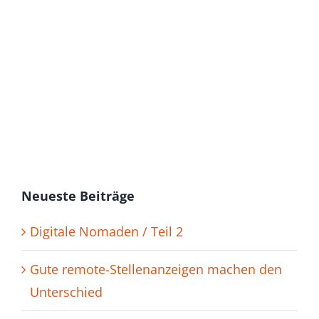
E-Mail
E-
Mail
Senden
Ich habe die
Datenschutzerklärung
gelesen und
bin mit dieser einverstanden.
Neueste Beiträge
Digitale Nomaden / Teil 2
Gute remote-Stellenanzeigen machen den
Unterschied