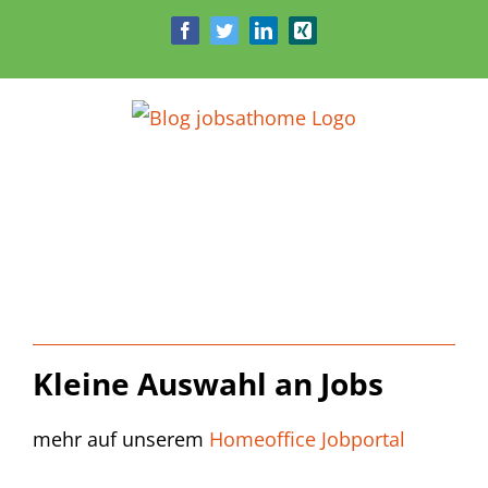
Zum
Facebook
Twitter
LinkedIn
Xing
Inhalt
springen
Kleine Auswahl an Jobs
mehr auf unserem
Homeoffice Jobportal