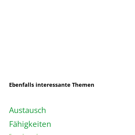
E-Mail
E-
Mail
Senden
Ich habe die
Datenschutzerklärung
gelesen und
bin mit dieser einverstanden.
Ebenfalls interessante Themen
Austausch
Fähigkeiten