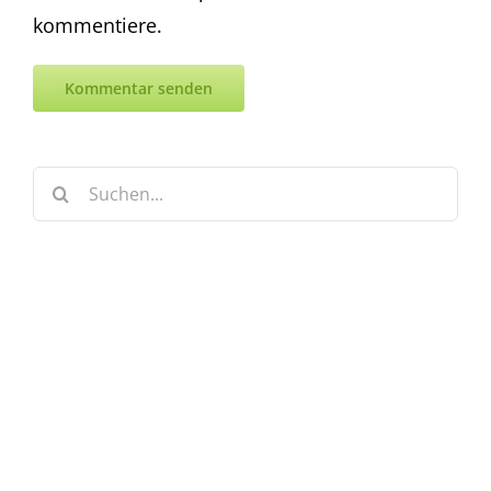
kommentiere.
Suche
nach:
Keine Artikel verpassen!
Anmelden und sofort eine E-mail bekommen, sobald ein
neuer Artikel erscheint.