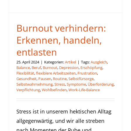
Burnout verhindern:
Erkennen, handeln,
entlasten
25. April 2024
|
Kategorien:
Artikel
|
Tags:
Ausgleich
,
Balance
,
Beruf
,
Burnout
,
Depression
,
Erschöpfung
,
Flexibilität
,
flexiblere Arbeitszeiten
,
Frustration
,
Gesundheit
,
Pausen
,
Routine
,
Selbstfürsorge
,
Selbstwahrnehmung
,
Stress
,
Symptome
,
Überforderung
,
Verpflichtung
,
Wohlbefinden
,
Work-Life-Balance
Stress ist in unserem hektischen Alltag
allgegenwärtig, und wir alle streben
nach Momenten der Ruhe und