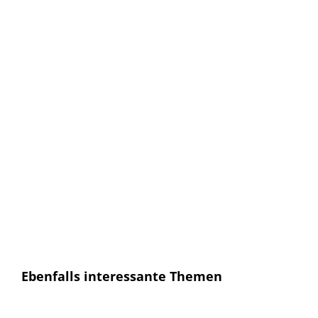
Keine Artikel verpassen!
Anmelden und sofort eine E-mail bekommen, sobald ein
neuer Artikel erscheint.
E-Mail
E-
Mail
Senden
Ich habe die
Datenschutzerklärung
gelesen und
bin mit dieser einverstanden.
Ebenfalls interessante Themen