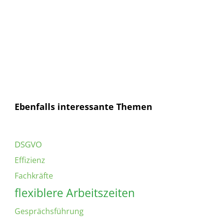
E-
Mail
Senden
Ich habe die
Datenschutzerklärung
gelesen und
bin mit dieser einverstanden.
Ebenfalls interessante Themen
DSGVO
Effizienz
Fachkräfte
flexiblere Arbeitszeiten
Gesprächsführung