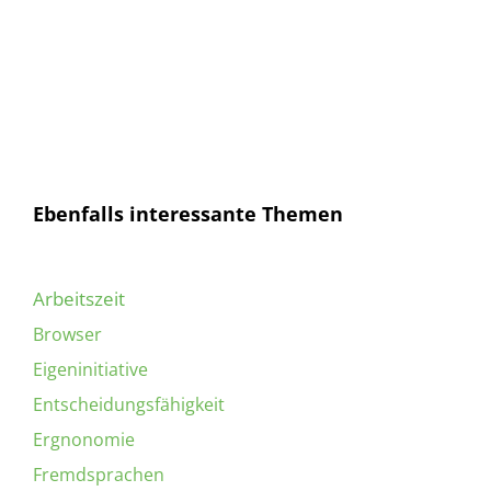
Mail
Senden
Ich habe die
Datenschutzerklärung
gelesen und
bin mit dieser einverstanden.
Ebenfalls interessante Themen
Arbeitszeit
Browser
Eigeninitiative
Entscheidungsfähigkeit
Ergnonomie
Fremdsprachen