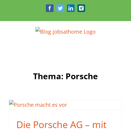
Zum
Facebook
Twitter
LinkedIn
Xing
Inhalt
springen
Thema: Porsche
Die Porsche AG – mit