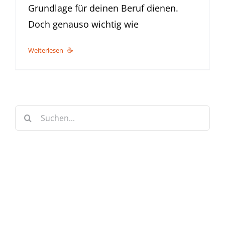
Grundlage für deinen Beruf dienen.
Doch genauso wichtig wie
Weiterlesen
Suche
nach:
Keine Artikel verpassen!
Anmelden und sofort eine E-mail bekommen, sobald ein