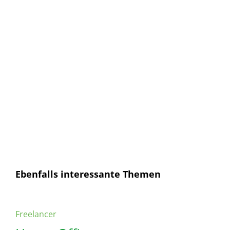
neuer Artikel erscheint.
E-Mail
E-
Mail
Senden
Ich habe die
Datenschutzerklärung
gelesen und
bin mit dieser einverstanden.
Ebenfalls interessante Themen
Freelancer