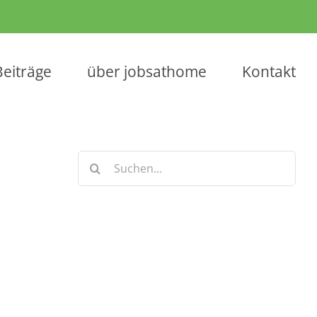
Beiträge
über jobsathome
Kontakt
Suche
nach:
Keine Artikel verpassen!
Anmelden und sofort eine E-mail