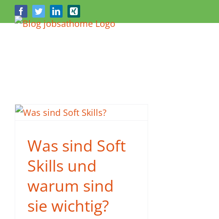
Zum
Facebook
Twitter
LinkedIn
Xing
Inhalt
springen
Was sind Soft
Skills und
warum sind
sie wichtig?