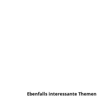
bekommen, sobald ein neuer Artikel
erscheint.
E-Mail
E-
Mail
Senden
Ich habe die
Datenschutzerklärung
gelesen und bin mit dieser
einverstanden.
Ebenfalls interessante Themen