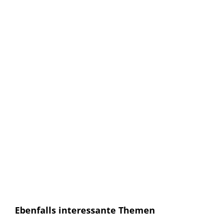
Keine Artikel verpassen!
Anmelden und sofort eine E-mail bekommen, sobald ein
neuer Artikel erscheint.
E-Mail
E-
Mail
Senden
Ich habe die
Datenschutzerklärung
gelesen und
bin mit dieser einverstanden.
Ebenfalls interessante Themen