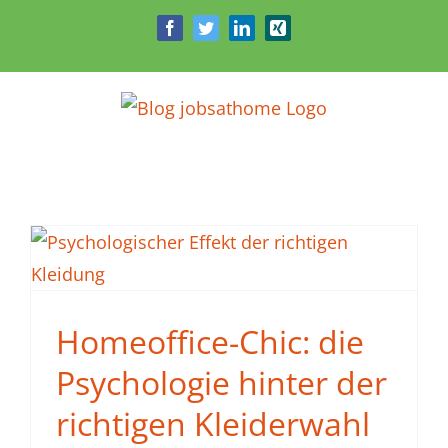
Zum
Facebook
Twitter
LinkedIn
Xing
Inhalt
springen
Homeoffice-Chic: die
Psychologie hinter der
richtigen Kleiderwahl