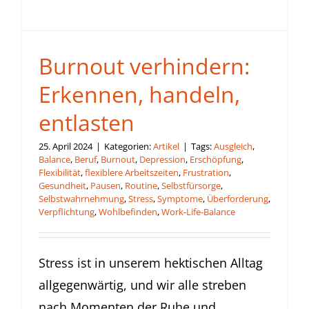
Burnout verhindern:
Erkennen, handeln,
entlasten
25. April 2024
|
Kategorien:
Artikel
|
Tags:
Ausgleich
,
Balance
,
Beruf
,
Burnout
,
Depression
,
Erschöpfung
,
Flexibilität
,
flexiblere Arbeitszeiten
,
Frustration
,
Gesundheit
,
Pausen
,
Routine
,
Selbstfürsorge
,
Selbstwahrnehmung
,
Stress
,
Symptome
,
Überforderung
,
Verpflichtung
,
Wohlbefinden
,
Work-Life-Balance
Stress ist in unserem hektischen Alltag
allgegenwärtig, und wir alle streben
nach Momenten der Ruhe und