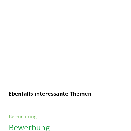
E-Mail
E-
Mail
Senden
Ich habe die
Datenschutzerklärung
gelesen und
bin mit dieser einverstanden.
Ebenfalls interessante Themen
Beleuchtung
Bewerbung