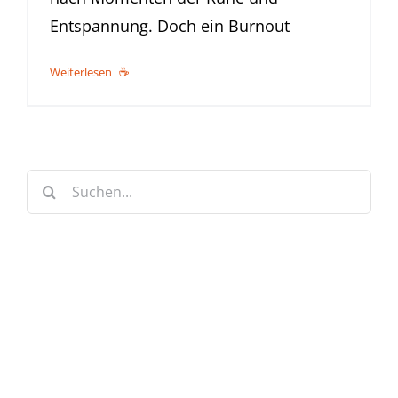
Entspannung. Doch ein Burnout
Weiterlesen
Suche
nach:
Keine Artikel verpassen!
Anmelden und sofort eine E-mail bekommen, sobald ein
neuer Artikel erscheint.