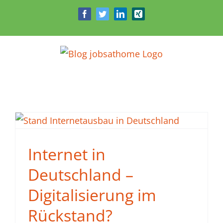
Zum
Facebook
Twitter
LinkedIn
Xing
Inhalt
springen
Internet in
Deutschland –
Digitalisierung im
Rückstand?