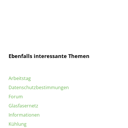
Mail
Senden
Ich habe die
Datenschutzerklärung
gelesen und
bin mit dieser einverstanden.
Ebenfalls interessante Themen
Arbeitstag
Datenschutzbestimmungen
Forum
Glasfasernetz
Informationen
Kühlung