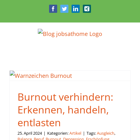
Zum
Facebook
Twitter
LinkedIn
Xing
Inhalt
springen
Burnout verhindern:
Erkennen, handeln,
entlasten
25. April 2024
|
Kategorien:
Artikel
|
Tags:
Ausgleich
,
Balance
,
Beruf
,
Burnout
,
Depression
,
Erschöpfung
,