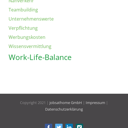
Nahverkehr
Teambuilding
Unternehmenswerte
Verpflichtung
Werbungskosten
Wissensvermittlung
Work-Life-Balance
Copyright 2021 |
jobsathome GmbH
|
Impressum
|
Datenschutzerklärung