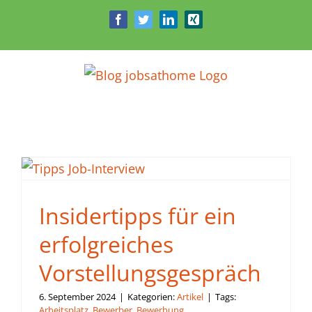
Zum
Facebook
Twitter
LinkedIn
Xing
Inhalt
springen
Insidertipps für ein
erfolgreiches
Vorstellungsgespräch
6. September 2024
|
Kategorien:
Artikel
|
Tags:
Arbeitsplatz
,
Bewerber
,
Bewerbung
,