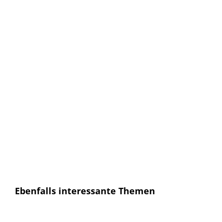
Keine Artikel verpassen!
Anmelden und sofort eine E-mail bekommen, sobald ein
neuer Artikel erscheint.
E-Mail
E-
Mail
Senden
Ich habe die
Datenschutzerklärung
gelesen und
bin mit dieser einverstanden.
Ebenfalls interessante Themen