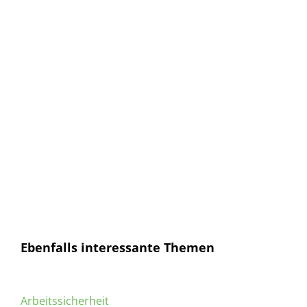
Anmelden und sofort eine E-mail bekommen, sobald ein
neuer Artikel erscheint.
E-Mail
E-
Mail
Senden
Ich habe die
Datenschutzerklärung
gelesen und
bin mit dieser einverstanden.
Ebenfalls interessante Themen
Arbeitssicherheit