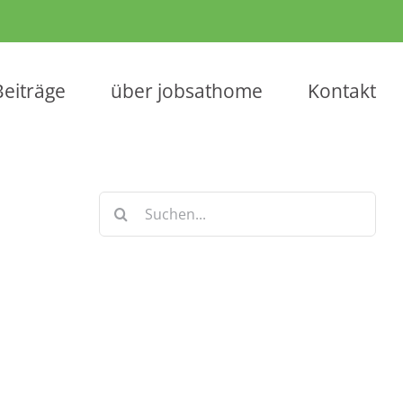
Beiträge
über jobsathome
Kontakt
Suche
nach:
Keine Artikel verpassen!
Anmelden und sofort eine E-mail