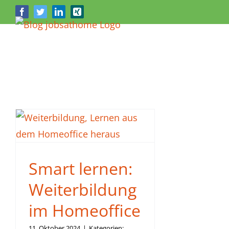
Zum
Facebook
Twitter
LinkedIn
Xing
Inhalt
springen
Smart lernen:
Weiterbildung
im Homeoffice
11. Oktober 2024
|
Kategorien: