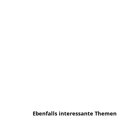
bekommen, sobald ein neuer Artikel
erscheint.
E-Mail
E-
Mail
Senden
Ich habe die
Datenschutzerklärung
gelesen und bin mit dieser
einverstanden.
Ebenfalls interessante Themen