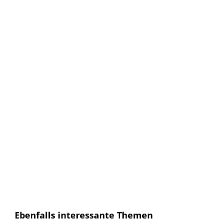
Keine Artikel verpassen!
Anmelden und sofort eine E-mail bekommen, sobald ein
neuer Artikel erscheint.
E-Mail
E-
Mail
Senden
Ich habe die
Datenschutzerklärung
gelesen und
bin mit dieser einverstanden.
Ebenfalls interessante Themen