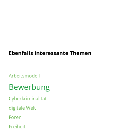
Senden
Ich habe die
Datenschutzerklärung
gelesen und
bin mit dieser einverstanden.
Ebenfalls interessante Themen
Arbeitsmodell
Bewerbung
Cyberkriminalität
digitale Welt
Foren
Freiheit