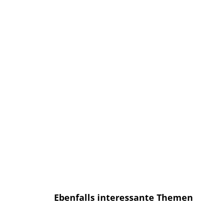
Anmelden und sofort eine E-mail
bekommen, sobald ein neuer Artikel
erscheint.
E-Mail
E-
Mail
Senden
Ich habe die
Datenschutzerklärung
gelesen und bin mit dieser
einverstanden.
Ebenfalls interessante Themen