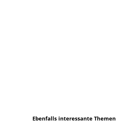
Anmelden und sofort eine E-mail
bekommen, sobald ein neuer Artikel
erscheint.
E-Mail
E-
Mail
Senden
Ich habe die
Datenschutzerklärung
gelesen und bin mit dieser
einverstanden.
Ebenfalls interessante Themen