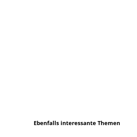
Anmelden und sofort eine E-mail
bekommen, sobald ein neuer Artikel
erscheint.
E-Mail
E-
Mail
Senden
Ich habe die
Datenschutzerklärung
gelesen und bin mit dieser
einverstanden.
Ebenfalls interessante Themen