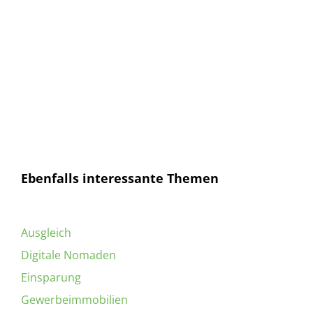
E-Mail
E-
Mail
Senden
Ich habe die
Datenschutzerklärung
gelesen und
bin mit dieser einverstanden.
Ebenfalls interessante Themen
Ausgleich
Digitale Nomaden
Einsparung
Gewerbeimmobilien