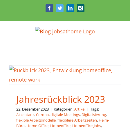
Zum
Facebook
Twitter
LinkedIn
Xing
Inhalt
springen
Jahresrückblick 2023
22. Dezember 2023
|
Kategorien:
Artikel
|
Tags:
Akzeptanz
,
Corona
,
digitale Meetings
,
Digitalisierung
,
flexible Arbeitsmodelle
,
flexiblere Arbeitszeiten
,
Heim-
Büro
,
Home-Office
,
Homeoffice
,
Homeoffice-Jobs
,