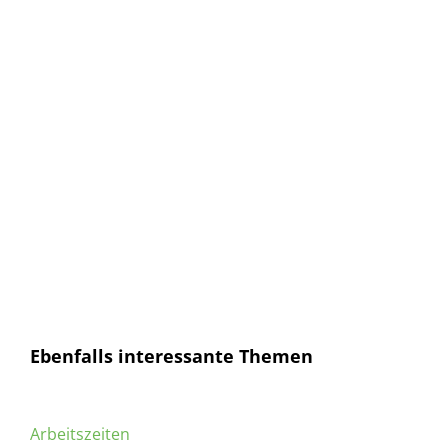
E-Mail
E-Mail
Senden
Ich habe die
Datenschutzerklärung
gelesen und
bin mit dieser einverstanden.
Ebenfalls interessante Themen
Arbeitszeiten