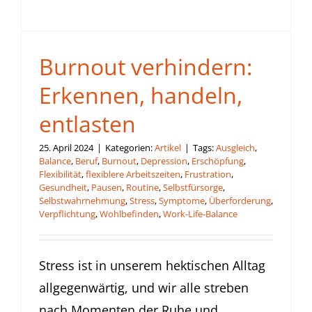
Burnout verhindern:
Erkennen, handeln,
entlasten
25. April 2024
|
Kategorien:
Artikel
|
Tags:
Ausgleich
,
Balance
,
Beruf
,
Burnout
,
Depression
,
Erschöpfung
,
Flexibilität
,
flexiblere Arbeitszeiten
,
Frustration
,
Gesundheit
,
Pausen
,
Routine
,
Selbstfürsorge
,
Selbstwahrnehmung
,
Stress
,
Symptome
,
Überforderung
,
Verpflichtung
,
Wohlbefinden
,
Work-Life-Balance
Stress ist in unserem hektischen Alltag
allgegenwärtig, und wir alle streben
nach Momenten der Ruhe und