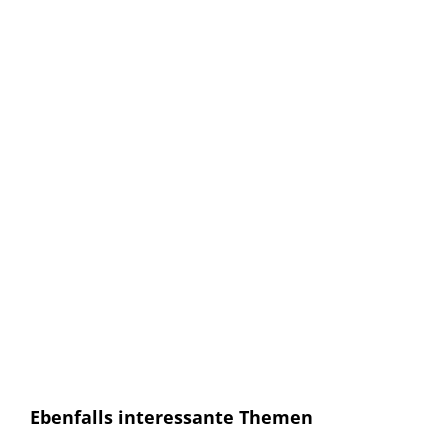
Keine Artikel verpassen!
Anmelden und sofort eine E-mail bekommen, sobald ein
neuer Artikel erscheint.
E-Mail
E-
Mail
Senden
Ich habe die
Datenschutzerklärung
gelesen und
bin mit dieser einverstanden.
Ebenfalls interessante Themen