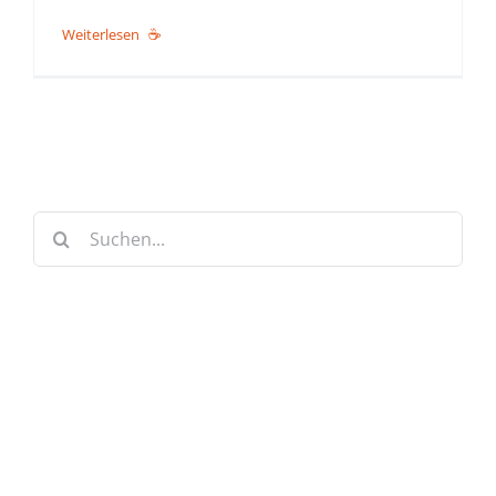
Weiterlesen
Suche
nach:
Keine Artikel verpassen!
Anmelden und sofort eine E-mail bekommen, sobald ein
neuer Artikel erscheint.