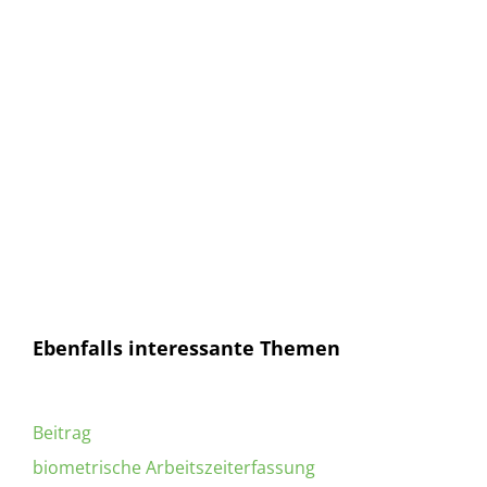
E-Mail
E-
Mail
Senden
Ich habe die
Datenschutzerklärung
gelesen und
bin mit dieser einverstanden.
Ebenfalls interessante Themen
Beitrag
biometrische Arbeitszeiterfassung