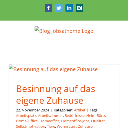
Zum
Facebook
Twitter
LinkedIn
Xing
Inhalt
springen
Besinnung auf das
eigene Zuhause
22. November 2024
|
Kategorien:
Artikel
|
Tags:
Arbeitsplatz
,
Arbeitszimmer
,
Bedürfnisse
,
Heim-Büro
,
Home-Office
,
Homeoffice
,
Homeoffice-Jobs
,
Qualität
,
Selbstmotivation
,
Tiere
,
Wohnraum
,
Zuhause