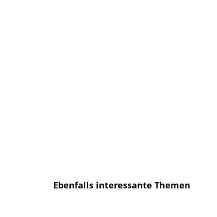
bekommen, sobald ein neuer Artikel
erscheint.
E-Mail
E-
Mail
Senden
Ich habe die
Datenschutzerklärung
gelesen und bin mit dieser
einverstanden.
Ebenfalls interessante Themen