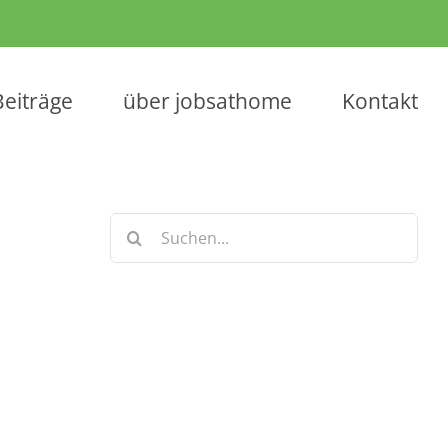
Beiträge
über jobsathome
Kontakt
Suche
nach:
Keine Artikel verpassen!
Anmelden und sofort eine E-mail