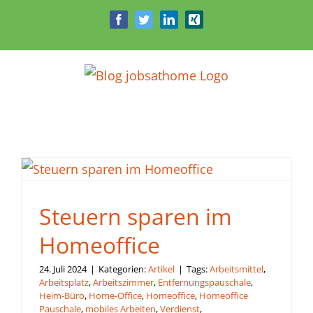
Zum
Facebook
Twitter
LinkedIn
Xing
Inhalt
springen
Steuern sparen im
Homeoffice
24. Juli 2024
|
Kategorien:
Artikel
|
Tags:
Arbeitsmittel
,
Arbeitsplatz
,
Arbeitszimmer
,
Entfernungspauschale
,
Heim-Büro
,
Home-Office
,
Homeoffice
,
Homeoffice
Pauschale
,
mobiles Arbeiten
,
Verdienst
,