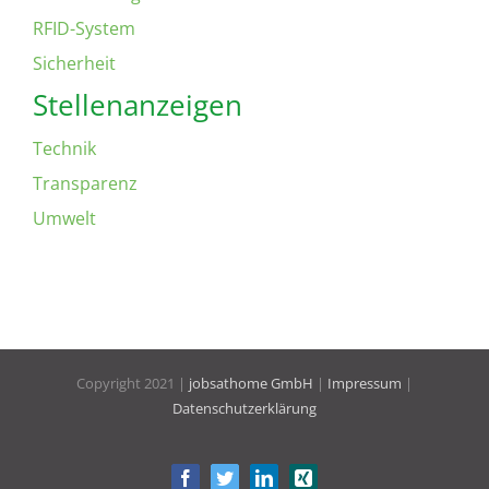
RFID-System
Sicherheit
Stellenanzeigen
Technik
Transparenz
Umwelt
Copyright 2021 |
jobsathome GmbH
|
Impressum
|
Datenschutzerklärung
Facebook
Twitter
LinkedIn
Xing