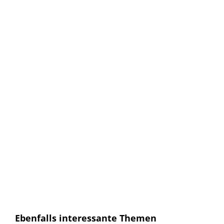
Keine Artikel verpassen!
Anmelden und sofort eine E-mail bekommen, sobald ein
neuer Artikel erscheint.
E-
Mail
E-Mail
Senden
Ich habe die
Datenschutzerklärung
gelesen und
bin mit dieser einverstanden.
Ebenfalls interessante Themen