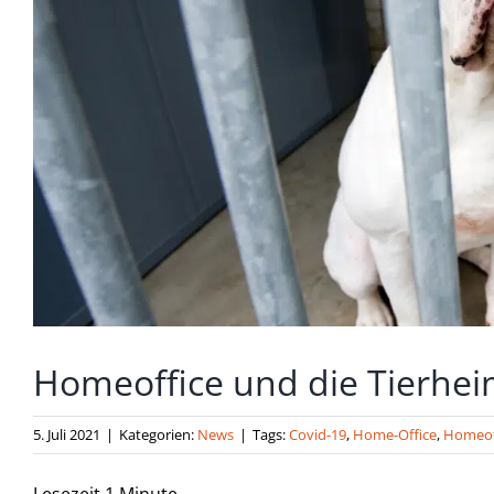
Homeoffice und die Tierhe
5. Juli 2021
|
Kategorien:
News
|
Tags:
Covid-19
,
Home-Office
,
Homeof
Lesezeit
1
Minute