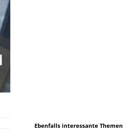
Anmelden und sofort eine E-mail
bekommen, sobald ein neuer Artikel
erscheint.
E-Mail
E-
Mail
Senden
Ich habe die
Datenschutzerklärung
gelesen und bin mit dieser
einverstanden.
Ebenfalls interessante Themen