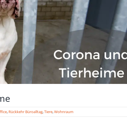
ime
fice
,
Rückkehr Büroalltag
,
Tiere
,
Wohnraum