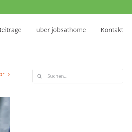
Beiträge
über jobsathome
Kontakt
Suche
or
nach:
Keine Artikel verpassen!