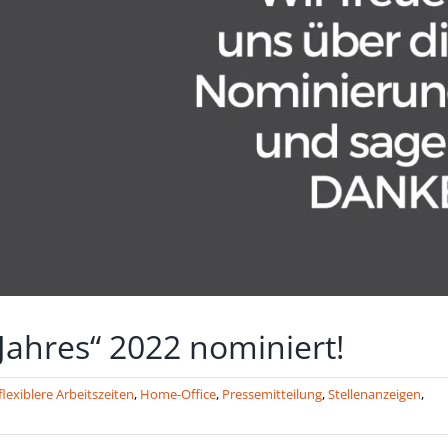
ahres“ 2022 nominiert!
flexiblere Arbeitszeiten
,
Home-Office
,
Pressemitteilung
,
Stellenanzeigen
,