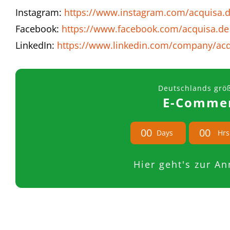
Instagram:
https://www.instagram.com/acquisa.d
Facebook:
https://www.facebook.com/acquisa.de
LinkedIn:
https://www.linkedin.com/company/ac
Deutschlands grö
E-Commer
0
0
0
0
Days
Hrs
Hier geht's zur A