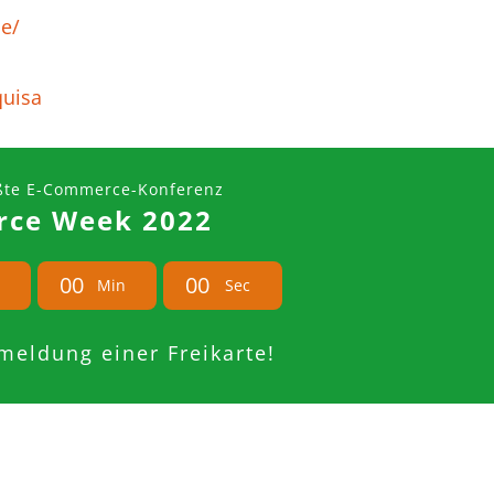
e/
quisa
ßte E-Commerce-Konferenz
ce Week 2022
0
0
0
0
Min
Sec
nmeldung einer Freikarte!