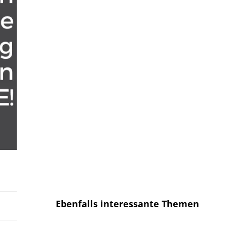
Anmelden und sofort eine E-mail
bekommen, sobald ein neuer Artikel
erscheint.
E-Mail
E-
Mail
Senden
Ich habe die
Datenschutzerklärung
gelesen und bin mit dieser
einverstanden.
Ebenfalls interessante Themen