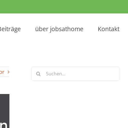
Beiträge
über jobsathome
Kontakt
Suche
or
nach:
Keine Artikel verpassen!