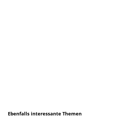
Keine Artikel verpassen!
Anmelden und sofort eine E-mail bekommen, sobald ein
neuer Artikel erscheint.
E-Mail
E-
Mail
Senden
Ich habe die
Datenschutzerklärung
gelesen und
bin mit dieser einverstanden.
Ebenfalls interessante Themen