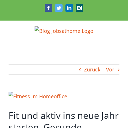
Zum
Facebook
Twitter
LinkedIn
Xing
Inhalt
springen
Zurück
Vor
Zeige
grösseres
Fit und aktiv ins neue Jahr
Bild
starten. Gesunde