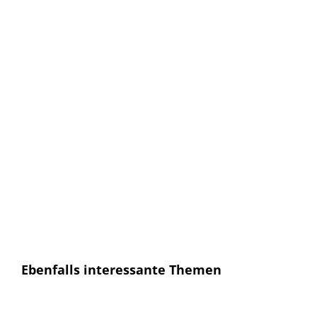
Keine Artikel verpassen!
Anmelden und sofort eine E-mail bekommen, sobald ein
neuer Artikel erscheint.
E-Mail
E-
Mail
Senden
Ich habe die
Datenschutzerklärung
gelesen und
bin mit dieser einverstanden.
Ebenfalls interessante Themen