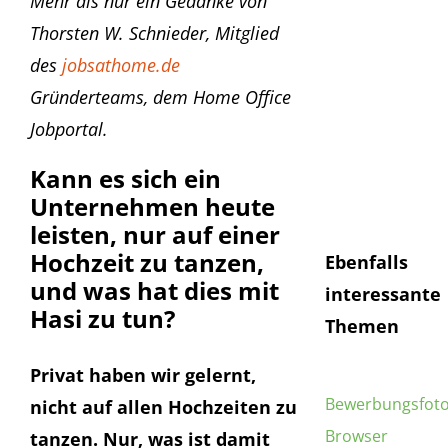
Mehr als nur ein Gedanke von
E-
Thorsten W. Schnieder, Mitglied
Mail
Senden
des
jobsathome.de
Ich habe 
Gründerteams, dem Home Office
Datensch
Jobportal.
gelesen 
dieser e
Kann es sich ein
Unternehmen heute
leisten, nur auf einer
Hochzeit zu tanzen,
Ebenfalls
und was hat dies mit
interessante
Hasi zu tun?
Themen
Privat haben wir gelernt,
Bewerbungsfot
nicht auf allen Hochzeiten zu
Browser
tanzen. Nur, was ist damit