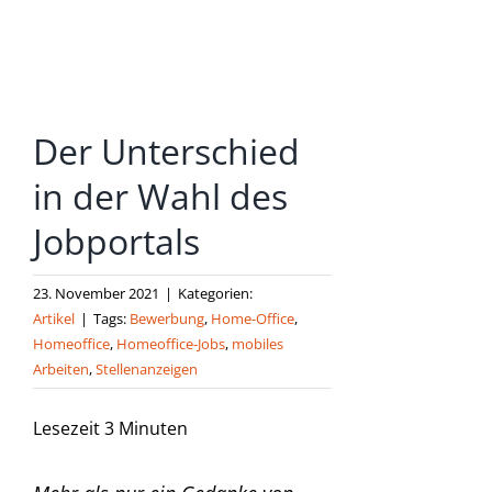
grösseres
Bild
Keine
Der Unterschied
Artikel
verpass
in der Wahl des
en!
Jobportals
Anmelden
und sofort
eine E-mail
23. November 2021
|
Kategorien:
bekommen,
Artikel
|
Tags:
Bewerbung
,
Home-Office
,
sobald ein
Homeoffice
,
Homeoffice-Jobs
,
mobiles
neuer Artikel
Arbeiten
,
Stellenanzeigen
erscheint.
Lesezeit
3
Minuten
E-Mail