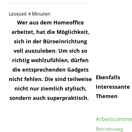
E-
Mail
Senden
Lesezeit
4
Minuten
Wer aus dem Homeoffice
Ich habe 
arbeitet, hat die
Möglichkeit,
Datensch
gelesen 
sich in der Büro
e
inrichtung
dieser e
voll auszuleben. Um sich so
richtig
wohlzufühlen,
dürfen
die entsprechenden Gadgets
Ebenfalls
nicht fehlen. Die sind teilweise
interessante
nicht nur ziemlich stylisch,
Themen
sondern auch
superpraktisch
.
Arbeitszimme
Betriebsweg