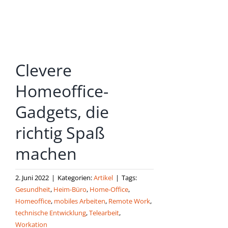
grösseres
Bild
Keine
Clevere
Artikel
verpass
Homeoffice-
en!
Gadgets, die
Anmelden
und sofort
richtig Spaß
eine E-mail
bekommen,
machen
sobald ein
neuer Artikel
erscheint.
2. Juni 2022
|
Kategorien:
Artikel
|
Tags:
Gesundheit
,
Heim-Büro
,
Home-Office
,
Homeoffice
,
mobiles Arbeiten
,
Remote Work
,
technische Entwicklung
,
Telearbeit
,
E-Mail
Workation