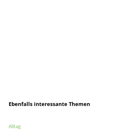
Anmelden und sofort eine E-mail bekommen, sobald ein
neuer Artikel erscheint.
E-Mail
E-
Mail
Senden
Ich habe die
Datenschutzerklärung
gelesen und
bin mit dieser einverstanden.
Ebenfalls interessante Themen
Alltag