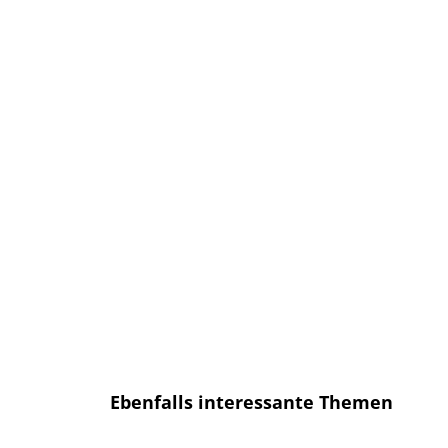
Anmelden und sofort eine E-mail
bekommen, sobald ein neuer Artikel
erscheint.
E-Mail
E-
Mail
Senden
Ich habe die
Datenschutzerklärung
gelesen und bin mit dieser
einverstanden.
Ebenfalls interessante Themen