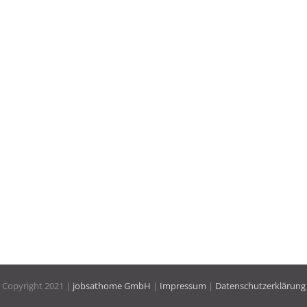
Copyright 2021 |
jobsathome GmbH
|
Impressum
|
Datenschutzerklärung