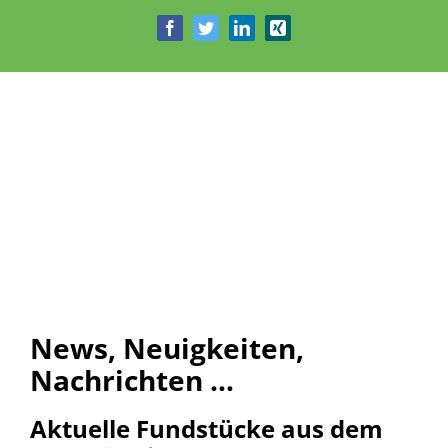
Zum
Facebook
Twitter
LinkedIn
Xing
Inhalt
springen
News, Neuigkeiten,
Nachrichten …
Aktuelle Fundstücke aus dem