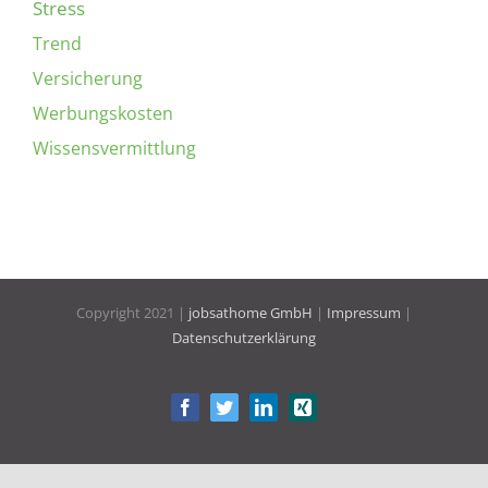
Stress
Trend
Versicherung
Werbungskosten
Wissensvermittlung
Copyright 2021 |
jobsathome GmbH
|
Impressum
|
Datenschutzerklärung
Facebook
Twitter
LinkedIn
Xing