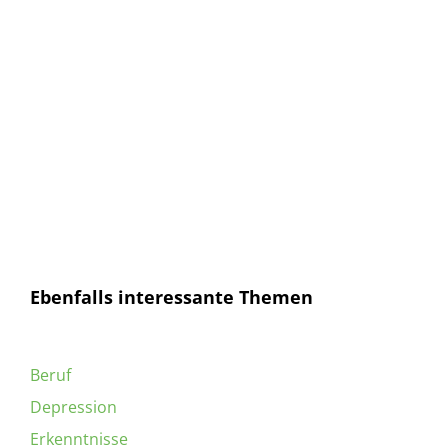
E-Mail
E-
Mail
Senden
Ich habe die
Datenschutzerklärung
gelesen und
bin mit dieser einverstanden.
Ebenfalls interessante Themen
Beruf
Depression
Erkenntnisse